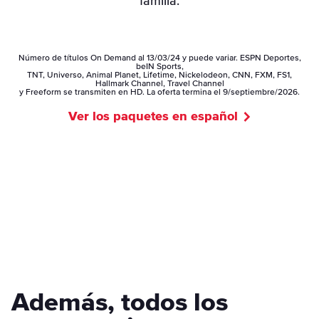
familia.
Número de títulos On Demand al 13/03/24 y puede variar. ESPN Deportes,
beIN Sports,
TNT, Universo, Animal Planet, Lifetime, Nickelodeon, CNN, FXM, FS1,
Hallmark Channel, Travel Channel
y Freeform se transmiten en HD. La oferta termina el 9/septiembre/2026.
Ver los paquetes en español
Además, todos los